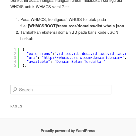
Berikut ini adalah langkah-langkah untuk melakukan konfigurasi
WHOIS untuk WHMCS versi 7.~:
Pada WHMCS, konfigurasi WHOIS terletak pada
file:
[WHMCSROOT]/resources/domains/dist.whois.json
.
Tambahkan ekstensi domain
.ID
pada baris kode JSON
berikut:
1
{
2
"extensions"
:
".id,.co.id,.desa.id,.web.id,.ac.id,.o
3
"uri"
: 
"
http://whois.srs-x.com/domain?domain=
"
,
4
"available"
: 
"Domain Belum Terdaftar"
5
},
S
e
a
r
PAGES
c
h
Proudly powered by WordPress