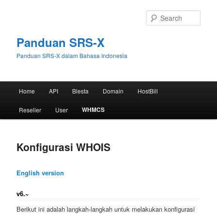
Skip
to
Sear
primary
content
Panduan SRS-X
Panduan SRS-X dalam Bahasa Indonesia
Main
Home
API
Blesta
Domain
HostBill
menu
WHMCS
Reseller
User
Konfigurasi WHOIS
English version
v6.~
Berikut ini adalah langkah-langkah untuk melakukan konfigurasi