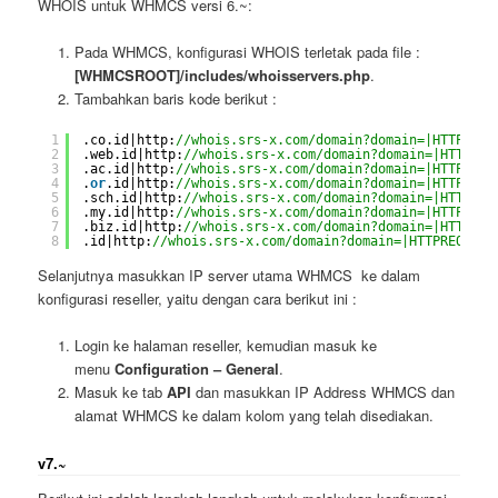
WHOIS untuk WHMCS versi 6.~:
Pada WHMCS, konfigurasi WHOIS terletak pada file :
[WHMCSROOT]/includes/whoisservers.php
.
Tambahkan baris kode berikut :
1
.co.id|http:
//whois.srs-x.com/domain?domain=|HTTPREQU
2
.web.id|http:
//whois.srs-x.com/domain?domain=|HTTPREQ
3
.ac.id|http:
//whois.srs-x.com/domain?domain=|HTTPREQU
4
.
or
.id|http:
//whois.srs-x.com/domain?domain=|HTTPREQU
5
.sch.id|http:
//whois.srs-x.com/domain?domain=|HTTPREQ
6
.my.id|http:
//whois.srs-x.com/domain?domain=|HTTPREQU
7
.biz.id|http:
//whois.srs-x.com/domain?domain=|HTTPREQ
8
.id|http:
//whois.srs-x.com/domain?domain=|HTTPREQUEST
Selanjutnya masukkan IP server utama WHMCS ke dalam
konfigurasi reseller, yaitu dengan cara berikut ini :
Login ke halaman reseller, kemudian masuk ke
menu
Configuration – General
.
Masuk ke tab
API
dan masukkan IP Address WHMCS dan
alamat WHMCS ke dalam kolom yang telah disediakan.
v7.~