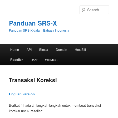
Skip
to
Sear
primary
content
Panduan SRS-X
Panduan SRS-X dalam Bahasa Indonesia
Main
Home
API
Blesta
Domain
HostBill
menu
Reseller
User
WHMCS
Transaksi Koreksi
English version
Berikut ini adalah langkah-langkah untuk membuat transaksi
koreksi untuk reseller: