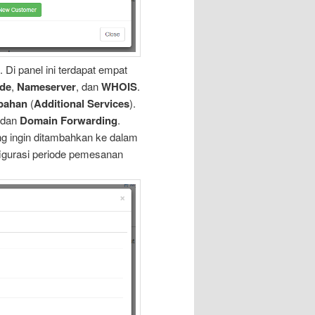
. Di panel ini terdapat empat
ode
,
Nameserver
, dan
WHOIS
.
bahan
(
Additional Services
).
 dan
Domain Forwarding
.
ng ingin ditambahkan ke dalam
igurasi periode pemesanan