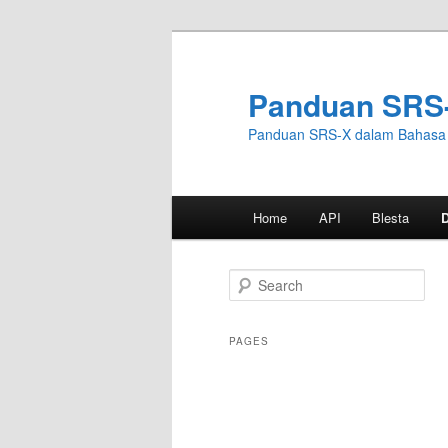
Skip
to
primary
Panduan SRS
content
Panduan SRS-X dalam Bahasa 
Main
Home
API
Blesta
menu
S
e
a
r
PAGES
c
h