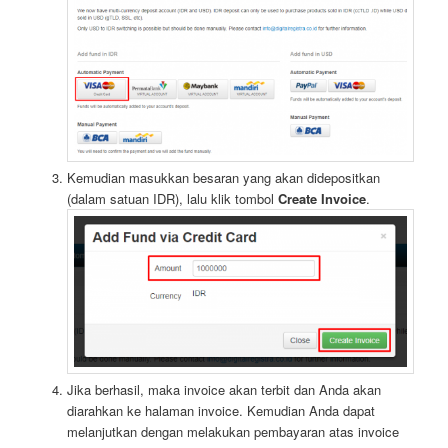
Kemudian masukkan besaran yang akan didepositkan
(dalam satuan IDR), lalu klik tombol
Create Invoice
.
Jika berhasil, maka invoice akan terbit dan Anda akan
diarahkan ke halaman invoice. Kemudian Anda dapat
melanjutkan dengan melakukan pembayaran atas invoice