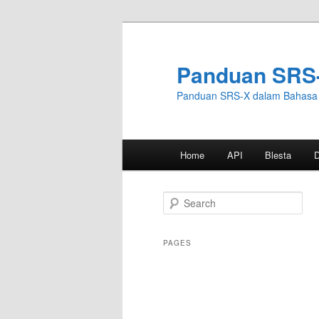
Skip
to
primary
Panduan SRS
content
Panduan SRS-X dalam Bahasa 
Main
Home
API
Blesta
menu
S
e
a
r
PAGES
c
h