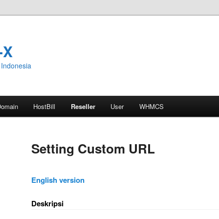
-X
Indonesia
Domain
HostBill
Reseller
User
WHMCS
Setting Custom URL
English version
Deskripsi