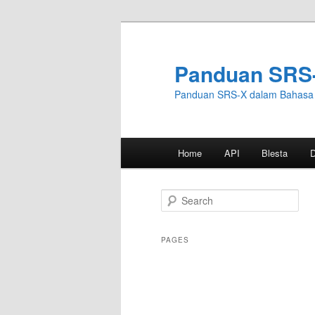
Skip
to
primary
Panduan SRS
content
Panduan SRS-X dalam Bahasa 
Main
Home
API
Blesta
menu
S
e
a
r
PAGES
c
h