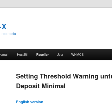
-X
Indonesia
Domain
HostBill
Reseller
User
WHMCS
Setting Threshold Warning unt
Deposit Minimal
English version